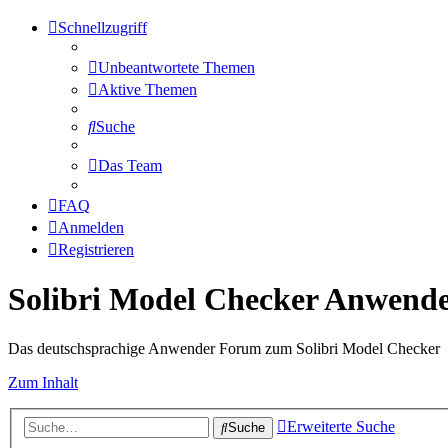
Schnellzugriff
Unbeantwortete Themen
Aktive Themen
Suche
Das Team
FAQ
Anmelden
Registrieren
Solibri Model Checker Anwend
Das deutschsprachige Anwender Forum zum Solibri Model Checker
Zum Inhalt
Erweiterte Suche
Suche