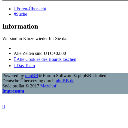
Foren-Übersicht
Suche
Information
Wir sind in Kürze wieder für Sie da.
Alle Zeiten sind
UTC+02:00
Alle Cookies des Boards löschen
Das Team
Powered by
phpBB
® Forum Software © phpBB Limited
Deutsche Übersetzung durch
phpBB.de
Style proflat © 2017
Mazeltof
Impressum