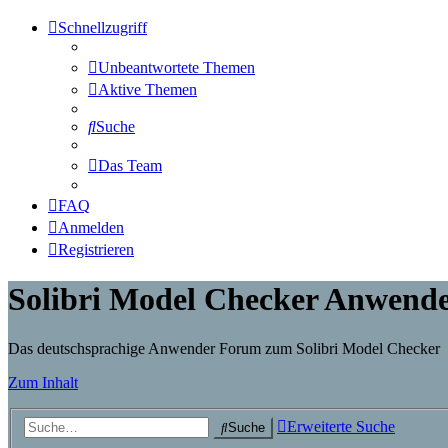
Schnellzugriff
Unbeantwortete Themen
Aktive Themen
Suche
Das Team
FAQ
Anmelden
Registrieren
Solibri Model Checker Anwend
Das deutschsprachige Anwender Forum zum Solibri Model Checker
Zum Inhalt
Erweiterte Suche
Suche