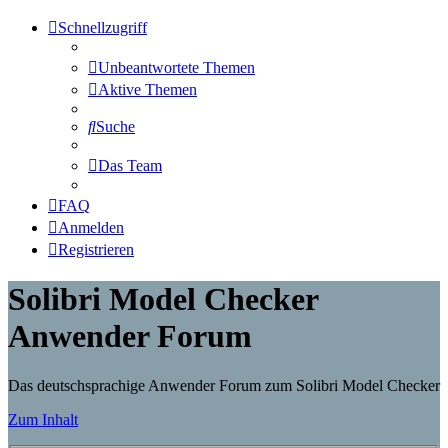
Schnellzugriff
Unbeantwortete Themen
Aktive Themen
Suche
Das Team
FAQ
Anmelden
Registrieren
Solibri Model Checker
Anwender Forum
Das deutschsprachige Anwender Forum zum Solibri Model Checker
Zum Inhalt