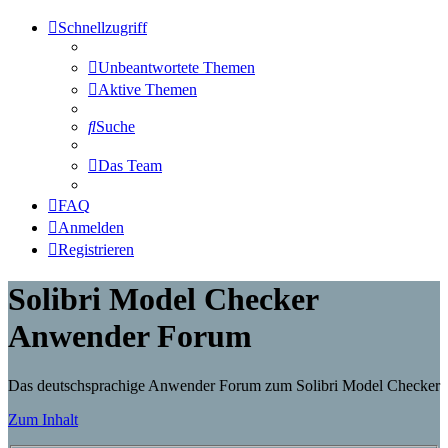
Schnellzugriff
Unbeantwortete Themen
Aktive Themen
Suche
Das Team
FAQ
Anmelden
Registrieren
Solibri Model Checker
Anwender Forum
Das deutschsprachige Anwender Forum zum Solibri Model Checker
Zum Inhalt