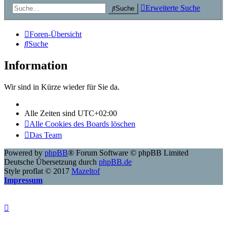
Erweiterte Suche
Suche
Foren-Übersicht
Suche
Information
Wir sind in Kürze wieder für Sie da.
Alle Zeiten sind
UTC+02:00
Alle Cookies des Boards löschen
Das Team
Powered by
phpBB
® Forum Software © phpBB Limited
Deutsche Übersetzung durch
phpBB.de
Style proflat © 2017
Mazeltof
Impressum